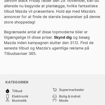
Selvom Black Friday falder den 29. november, kan du
allerede nu begynde at planlægge, hvilke fantastiske
tilbud Mazda vil præsentere. Hold øje med Mazda’s
annoncer for at finde de største besparelser på denne
store shoppedag!
Begrænsede antal af disse topmoderne biler er
tilgængelige til disse priser.
Skynd dig
og besøg
Mazda inden kampagnen slutter den 31.12. Find de
seneste tilbud og Mazda's ugentlige reklame på
Tilbudsaviser 365.
KATEGORIER
Supermarkeder
Tilbud
Elektronik
Bolig & indret
Kosmetik
Mode
Værktøj & Isenkram
Sport