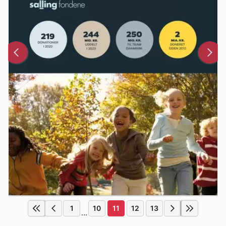
1
10
11
12
13
...