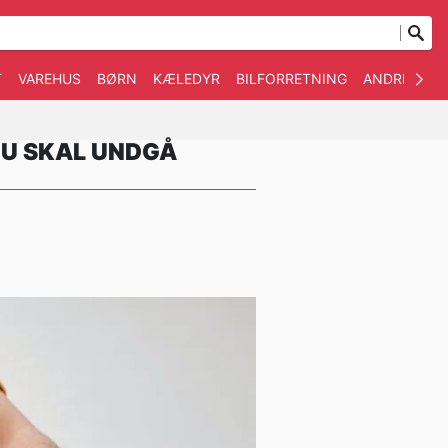
T
VAREHUS
BØRN
KÆLEDYR
BILFORRETNING
ANDRE
BL
DU SKAL UNDGÅ