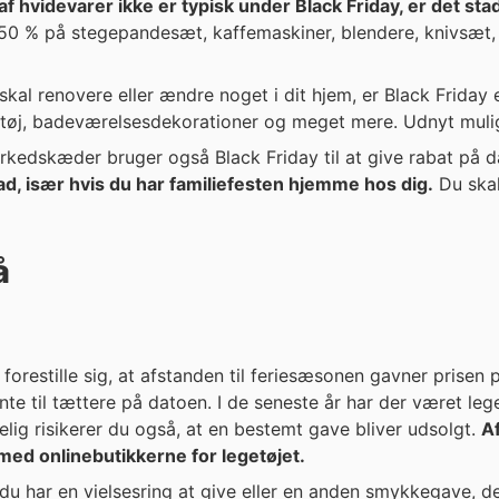
f hvidevarer ikke er typisk under Black Friday, er det sta
l 50 % på stegepandesæt, kaffemaskiner, blendere, knivsæt, 
 skal renovere eller ændre noget i dit hjem, er Black Friday
ktøj, badeværelsesdekorationer og meget mere. Udnyt mulig
rkedskæder bruger også Black Friday til at give rabat på d
ad, især hvis du har familiefesten hjemme hos dig.
Du skal
å
t forestille sig, at afstanden til feriesæsonen gavner prisen 
eneste år har der været legetøj på tilbud med op til 50 %
gelig risikerer du også, at en bestemt gave bliver udsolgt.
A
med onlinebutikkerne for legetøjet.
u har en vielsesring at give eller en anden smykkegave, de