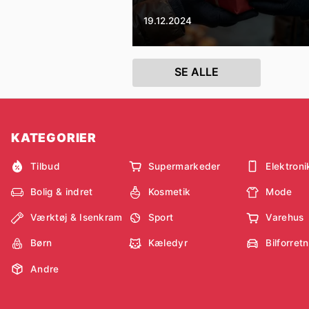
19.12.2024
SE ALLE
KATEGORIER
Tilbud
Supermarkeder
Elektroni
Bolig & indret
Kosmetik
Mode
Værktøj & Isenkram
Sport
Varehus
Børn
Kæledyr
Bilforret
Andre