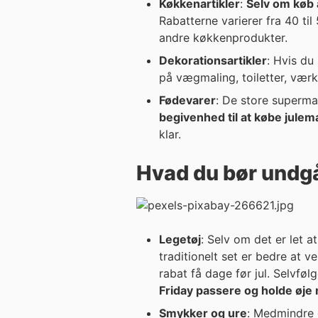
Køkkenartikler
:
Selv om køb a
Rabatterne varierer fra 40 ti
andre køkkenprodukter.
Dekorationsartikler
: Hvis du
på vægmaling, toiletter, vær
Fødevarer
: De store superma
begivenhed til at købe julem
klar.
Hvad du bør undg
Legetøj
: Selv om det er let a
traditionelt set er bedre at vente til tættere på datoen. I de s
rabat få dage før jul. Selvføl
Friday passere og holde øje 
Smykker og ure
: Medmindre d