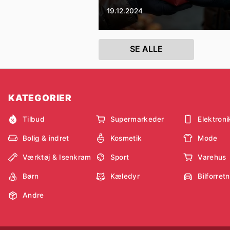
19.12.2024
SE ALLE
KATEGORIER
Tilbud
Supermarkeder
Elektroni
Bolig & indret
Kosmetik
Mode
Værktøj & Isenkram
Sport
Varehus
Børn
Kæledyr
Bilforret
Andre