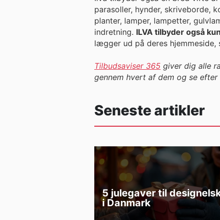
parasoller, hynder, skriveborde,
planter, lamper, lampetter, gulvla
indretning.
ILVA tilbyder også ku
lægger ud på deres hjemmeside, s
Tilbudsaviser 365
giver dig alle 
gennem hvert af dem og se efter 
Seneste artikler
5 julegaver til designels
i Danmark