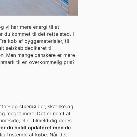
 vi har mere energi til at
er du kommet til det rette sted.
I
ra køb af byggematerialer, til
alt selskab dedikeret til
rden. Men mange danskere er mere
anmark til en overkommelig pris?
kontor- og stuemøbler, skænke og
re. Det er nemt at
meside, eller tilmeld dig deres
iver du holdt opdateret med de
istende at købe. Når det