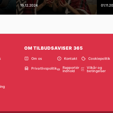
19.12.2024
01.11.2
OM TILBUDSAVISER 365
k
Om os
Kontakt
Cookiepolitik
Rapportér
Vilkår og
Privatlivspolitik
indhold
betingelser
ning