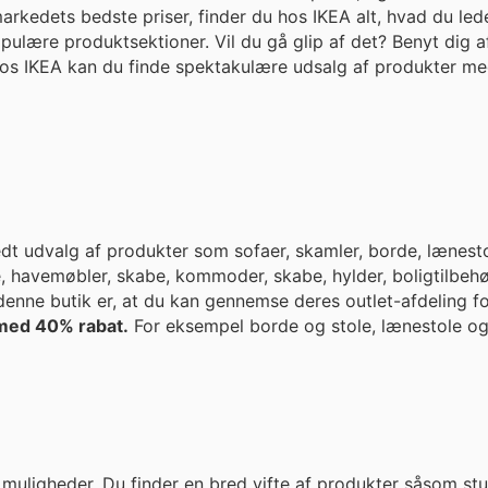
markedets bedste priser, finder du hos IKEA alt, hvad du lede
pulære produktsektioner. Vil du gå glip af det? Benyt dig 
 udvalg af produkter som sofaer, skamler, borde, lænestole
 havemøbler, skabe, kommoder, skabe, hylder, boligtilbeh
enne butik er, at du kan gennemse deres outlet-afdeling for 
 med 40% rabat.
For eksempel borde og stole, lænestole og
f muligheder. Du finder en bred vifte af produkter såsom st