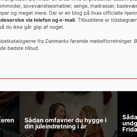
 kommoder, soveværelsesmøbler, senge, madrasser, badevær
mper og meget mere. Der er en blog på Ilvas officielle hjemm
ndeservice via telefon og e-mail.
Tilbuddene er tidsbegræn
å du ikke går glip af noget.
rabatkatalogerne fra Danmarks førende møbelforretninger. Ben
de bedste tilbud.
Såda
keren
Sådan omfavner du hygge i
undg
din juleindretning i år
Frid