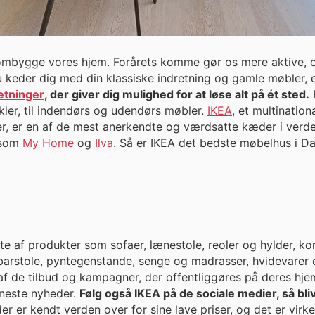
ombygge vores hjem. Forårets komme gør os mere aktive, og
du keder dig med din klassiske indretning og gamle møbler, 
etninger
, der giver dig mulighed for at løse alt på ét sted.
F
kler, til indendørs og udendørs møbler.
IKEA
, et multination
bler, er en af de mest anerkendte og værdsatte kæder i ve
r som
My Home
og
Ilva
. Så er IKEA det bedste møbelhus i D
te af produkter som sofaer, lænestole, reoler og hylder, 
stole, pyntegenstande, senge og madrasser, hvidevarer og meget me
f de tilbud og kampagner, der offentliggøres på deres hjem
neste nyheder.
Følg også IKEA på de sociale medier, så bl
er kendt verden over for sine lave priser, og det er virkelig fr