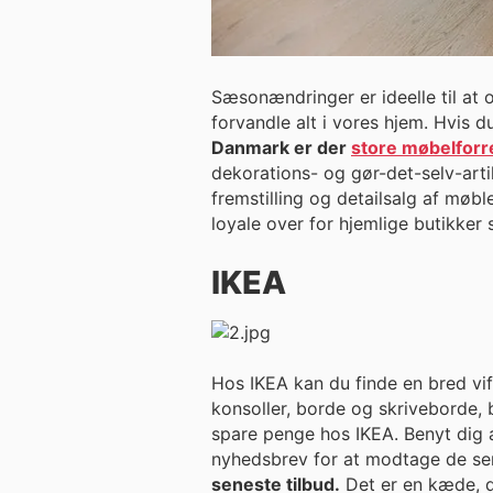
Sæsonændringer er ideelle til at 
forvandle alt i vores hjem. Hvis 
Danmark er der
store møbelforr
dekorations- og gør-det-selv-arti
fremstilling og detailsalg af mø
loyale over for hjemlige butikke
IKEA
Hos IKEA kan du finde en bred vif
konsoller, borde og skriveborde, bar
spare penge hos IKEA. Benyt dig a
nyhedsbrev for at modtage de se
seneste tilbud.
Det er en kæde, der 