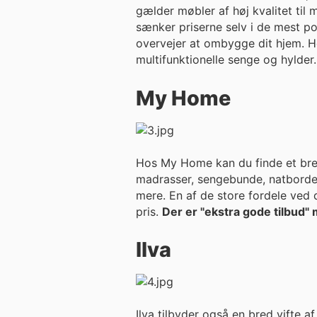
gælder møbler af høj kvalitet til 
sænker priserne selv i de mest po
overvejer at ombygge dit hjem. Hos IKEA kan du finde spektakulære udsalg af produkter med op til 70% rabat. For eksempel
multifunktionelle senge og hylder.
My Home
Hos My Home kan du finde et bredt
madrasser, sengebunde, natborde,
mere. En af de store fordele ved d
pris.
Der er "ekstra gode tilbud"
Ilva
Ilva tilbyder også en bred vifte a