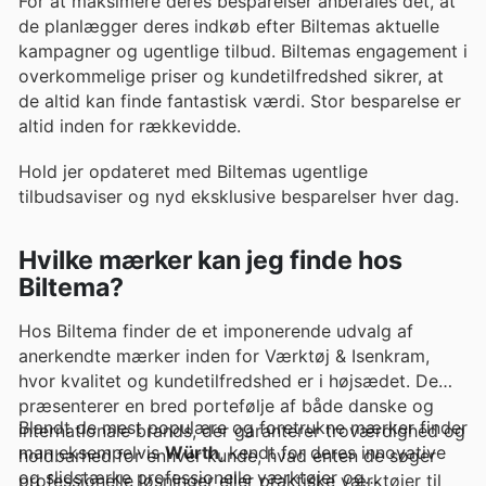
For at maksimere deres besparelser anbefales det, at
de planlægger deres indkøb efter Biltemas aktuelle
kampagner og ugentlige tilbud. Biltemas engagement i
overkommelige priser og kundetilfredshed sikrer, at
de altid kan finde fantastisk værdi. Stor besparelse er
altid inden for rækkevidde.
Hold jer opdateret med Biltemas ugentlige
tilbudsaviser og nyd eksklusive besparelser hver dag.
Hvilke mærker kan jeg finde hos
Biltema?
Hos Biltema finder de et imponerende udvalg af
anerkendte mærker inden for Værktøj & Isenkram,
hvor kvalitet og kundetilfredshed er i højsædet. De
præsenterer en bred portefølje af både danske og
Blandt de mest populære og foretrukne mærker finder
internationale brands, der garanterer troværdighed og
man eksempelvis
Würth
, kendt for deres innovative
holdbarhed for enhver kunde, hvad enten de søger
og slidstærke professionelle værktøjer og
professionelle løsninger eller praktiske værktøjer til