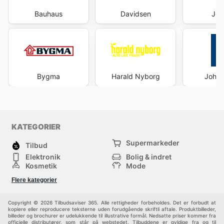
Bauhaus
Davidsen
Jem
Bygma
Harald Nyborg
Johan
KATEGORIER
Supermarkeder
Tilbud
Elektronik
Bolig & indret
Kosmetik
Mode
Værktøj & Isenkram
Sport
Flere kategorier
Varehus
Børn
Kæledyr
Bilforretning
Andre
Copyright © 2026 Tilbudsaviser 365. Alle rettigheder forbeholdes. Det er forbudt at
kopiere eller reproducere teksterne uden forudgående skriftli aftale. Produktbilleder,
billeder og brochurer er udelukkende til illustrative formål. Nedsatte priser kommer fra
officielle distributører, som står på webstedet. Tilbuddene er gyldige fra og til