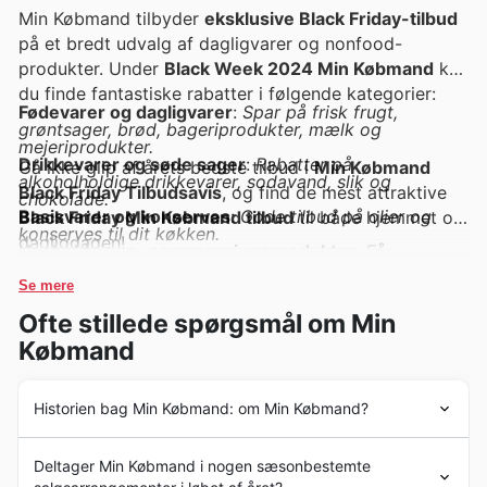
Min Købmand tilbyder
eksklusive Black Friday-tilbud
på et bredt udvalg af dagligvarer og nonfood-
produkter. Under
Black Week 2024 Min Købmand
kan
du finde fantastiske rabatter i følgende kategorier:
Fødevarer og dagligvarer
:
Spar på frisk frugt,
grøntsager, brød, bageriprodukter, mælk og
mejeriprodukter.
Drikkevarer og søde sager
:
Rabatter på
Gå ikke glip af årets bedste tilbud i
Min Købmand
alkoholholdige drikkevarer, sodavand, slik og
Black Friday Tilbudsavis
, og find de mest attraktive
chokolade.
Basisvarer og konserves
:
Gode tilbud på olier og
Black Friday Min Købmand tilbud
til både hjemmet og
konserves til dit køkken.
dagligdagen!
Husholdnings- og rengøringsprodukter
:
Få
fantastiske priser på rengøringsmidler og produkter til
personlig hygiejne.
Se mere
Foder til kæledyr
:
Gør en god handel på
Ofte stillede spørgsmål om Min
kvalitetsfoder til dine kæledyr.
Købmand
Historien bag Min Købmand: om Min Købmand?
Min Købmand
s historie begyndte i 2013 med
Deltager Min Købmand i nogen sæsonbestemte
virksomhedens grundlæggelse og Dagrofa-koncernens