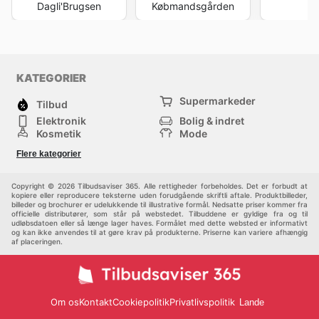
Dagli'Brugsen
Købmandsgården
N
KATEGORIER
Supermarkeder
Tilbud
Elektronik
Bolig & indret
Kosmetik
Mode
Værktøj & Isenkram
Sport
Flere kategorier
Varehus
Børn
Kæledyr
Bilforretning
Andre
Copyright © 2026 Tilbudsaviser 365. Alle rettigheder forbeholdes. Det er forbudt at
kopiere eller reproducere teksterne uden forudgående skriftli aftale. Produktbilleder,
billeder og brochurer er udelukkende til illustrative formål. Nedsatte priser kommer fra
officielle distributører, som står på webstedet. Tilbuddene er gyldige fra og til
udløbsdatoen eller så længe lager haves. Formålet med dette websted er informativt
og kan ikke anvendes til at gøre krav på produkterne. Priserne kan variere afhængig
af placeringen.
Om os
Kontakt
Cookiepolitik
Privatlivspolitik
Lande